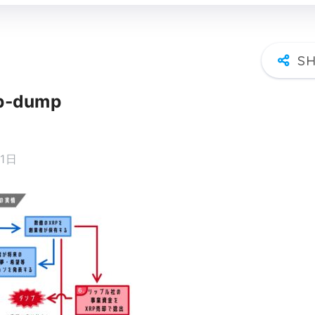
p-dump
31日