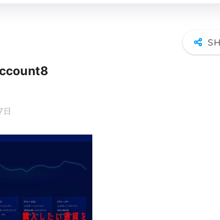
account8
17日