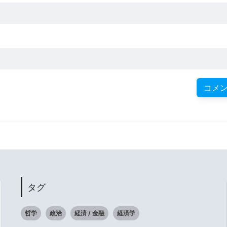
タグ
哲学
政治
経済 / 金融
経済学