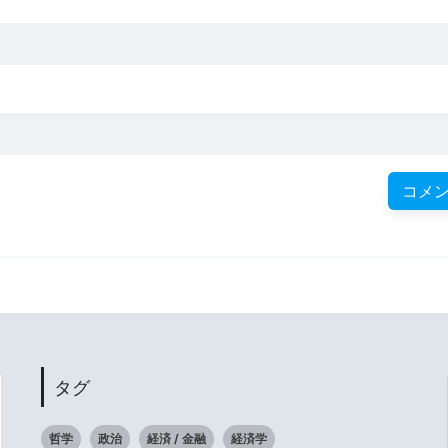
タグ
哲学
政治
経済 / 金融
経済学