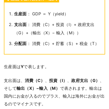
生産面
： GDP ＝ Y（yield）
支出面
： 消費（C）+ 投資（I）+ 政府支出
（G）+（輸出（X）− 輸入（M））
分配面
： 消費（C）+ 貯蓄（S）+ 税金（T）
生産面は
Y
で表します。
支出面は、
消費（C）
、
投資（I）
、
政府支出（G）
、
そして
輸出（X）−輸入（M）
で表されます。輸出は
国内にお金が入るのでプラス、輸入は海外にお金が出
るのでマイナスです。