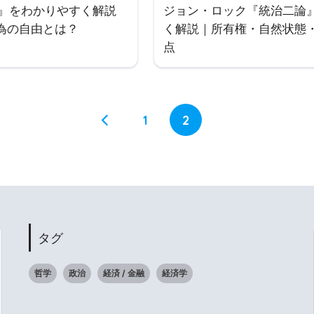
論』をわかりやすく解説
ジョン・ロック『統治二論
為の自由とは？
く解説｜所有権・自然状態
点
1
2
タグ
哲学
政治
経済 / 金融
経済学