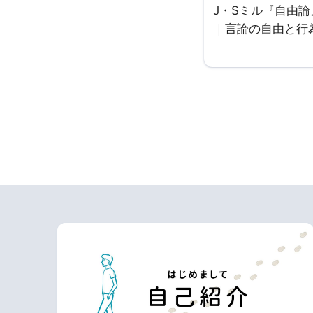
J・Sミル『自由
｜言論の自由と行