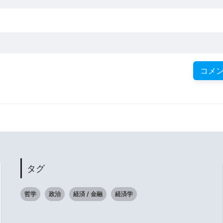
タグ
哲学
政治
経済 / 金融
経済学